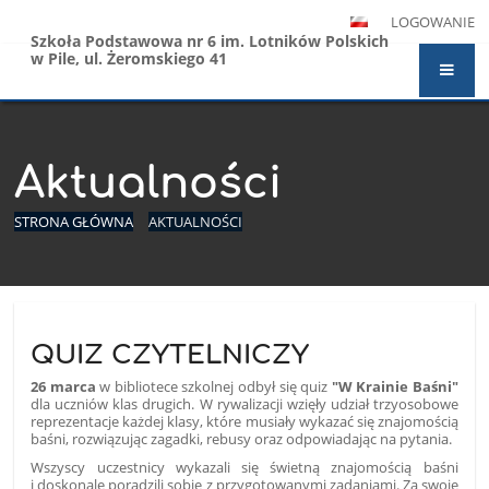
LOGOWANIE
Szkoła Podstawowa nr 6 im. Lotników Polskich
w Pile, ul. Żeromskiego 41
Aktualności
STRONA GŁÓWNA
AKTUALNOŚCI
Aktualności
QUIZ CZYTELNICZY
26 marca
w bibliotece szkolnej odbył się quiz
"W Krainie Baśni"
dla uczniów klas drugich. W rywalizacji wzięły udział trzyosobowe
reprezentacje każdej klasy, które musiały wykazać się znajomością
baśni, rozwiązując zagadki, rebusy oraz odpowiadając na pytania.
Wszyscy uczestnicy wykazali się świetną znajomością baśni
i doskonale poradzili sobie z przygotowanymi zadaniami. Za swoje