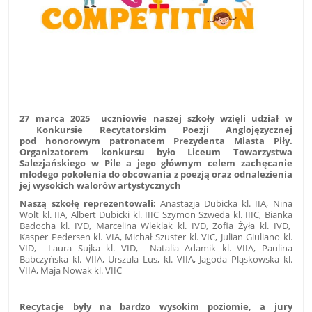
27 marca 2025 uczniowie naszej szkoły wzięli udział w
Konkursie Recytatorskim Poezji Anglojęzycznej
pod honorowym patronatem Prezydenta Miasta Piły
.
Organizatorem konkursu było Liceum Towarzystwa
Salezjańskiego w Pile a jego głównym celem zachęcanie
młodego pokolenia do obcowania z poezją oraz odnalezienia
jej wysokich walorów artystycznych
Naszą szkołę reprezentowali:
Anastazja Dubicka kl. IIA, Nina
Wolt kl. IIA, Albert
Dubicki kl. IIIC Szymon Szweda kl. IIIC, Bianka
Badocha kl. IVD, Marcelina Wleklak kl. IVD, Zofia Żyła kl. IVD,
Kasper Pedersen kl. VIA, Michał Szuster kl. VIC, Julian Giuliano kl.
VID, Laura Sujka kl. VID, Natalia Adamik kl. VIIA, Paulina
Babczyńska kl. VIIA, Urszula Lus, kl. VIIA, Jagoda Pląskowska kl.
VIIA, Maja Nowak kl. VIIC
Recytacje były na bardzo wysokim poziomie, a jury