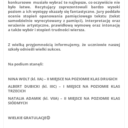
konkursowe musiało wybrać te najlepsze, co oczywiście nie
było łatwe. Recytujący zaprezentowali bardzo wysoki
poziom a ich występy okazały się fantastyczne. Jury poddało
ocenie stopień opanowania pamięciowego tekstu (tekst
samodzielnie wyrecytowany z pamięci), interpretację oraz
wrażenie artystyczne, prawidłową wymowę oraz intonację
a także wybór i stopień trudności wiersza.
Z wielką przyjemnością informujemy, że uczniowie naszej
szkoły odnieśli wielki sukces.
Na podium stanęli:
NINA WOLT (kl. IIA) – II MIEJSCE NA POZIOMIE KLAS DRUGICH
ALBERT DUBICKI (kl. IIIC) – I MIEJSCE NA POZIOMIE KLAS
TRZECICH
NATALIA ADAMIK (kl. VIIA) – II MIEJSCE NA POZIOMIE KLAS
SIÓDMYCH
WIELKIE GRATULACJE
😊