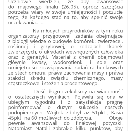
Uczniowie wiedzieli, że aby awansować
do majowego finału (26.05), oprócz szczęścia
potrzeba wiary w swoje umiejętności i poczucie
tego, że każdego stać na to, aby spełnić swoje
oczekiwania…….
Na młodych przyrodników w tym roku
organizatorzy przygotowali zadania obejmujące
z biologii wiedzę o budowie komórek: zwierzęcej,
roślinnej i grzybowej, o rodzajach tkanek
zwierzęcych, o układach wewnętrznych człowieka
oraz z genetyki. Materiał z chemii obejmował
głównie kwasy, wodorotlenki i sole oraz
umiejętności rozwiązywania zadań rachunkowych
ze stechiometrii, prawa zachowania masy i prawa
stałości składu związku chemicznego, masy
cząsteczkowej i stężenia procentowego.
Dość długo czekaliśmy na wiadomość
o ostatecznych wynikach. Pojawiła się ona w
ubiegłym tygodniu i z satysfakcją pragnę
poinformować o dużym sukcesie naszych
podopiecznych. Wojtek zdobył aż 51pkt., Kasia
45pkt. na 60 możliwych do zdobycia. Oboje
pewnie awansowali do finałowej potyczki.
Natomiast Natalii zabrakło kilku punktów, aby