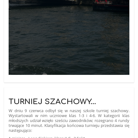
TURNIEJ SZACHOWY...
W dniu 9 czerwca odbył się w naszej szkole turniej szachowy.
Wystartowali w nim uczniowe klas 1-3 i 4-6. W kategorii klas
młodszych udział wzięło sześciu zawodników; rozegrano 4 rundy
trwające 10 minut. Klasyfikacja końcowa turnieju przedstawia się
następująco: