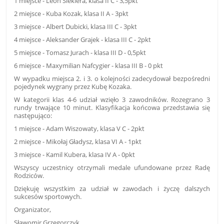
1 miejsce - Leon Siekiera, klasa II C - 3,5pkt
2 miejsce - Kuba Kozak, klasa II A - 3pkt
3 miejsce - Albert Dubicki, klasa III C - 3pkt
4 miejsce - Aleksander Grajek - klasa III C - 2pkt
5 miejsce - Tomasz Jurach - klasa III D - 0,5pkt
6 miejsce - Maxymilian Nafcygier - klasa III B - 0 pkt
W wypadku miejsca 2. i 3. o kolejności zadecydował bezpośredni
pojedynek wygrany przez Kubę Kozaka.
W kategorii klas 4-6 udział wzięło 3 zawodników. Rozegrano 3
rundy trwające 10 minut. Klasyfikacja końcowa przedstawia się
następująco:
1 miejsce - Adam Wiszowaty, klasa V C - 2pkt
2 miejsce - Mikołaj Gładysz, klasa VI A - 1pkt
3 miejsce - Kamil Kubera, klasa IV A - 0pkt
Wszyscy uczestnicy otrzymali medale ufundowane przez Radę
Rodziców.
Dziękuję wszystkim za udział w zawodach i życzę dalszych
sukcesów sportowych.
Organizator,
Sławomir Grzegorczyk