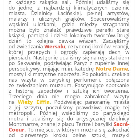
z każdego zakątka sali. Później udaliśmy się
do jednej z najbardziej klimatycznych dzielnic
miasta, Dzielnicy Łacińskiej, pełnej artystów,
malarzy i ulicznych grajków. Spacerowaliśmy
wąskimi uliczkami, gdzie między straganami
można było znaleźć prawdziwe perełki stare
książki, pamiątki i dzieła lokalnych twórców.Drugi
dzień to kolejna dawka wrażeń. Zaczęliśmy
od zwiedzania
Wersalu
, rezydencji królów Francji,
której przepych i ogrody zapierają dech w
piersiach. Następnie udaliśmy się na rejs statkiem
po Sekwanie, podziwiając Paryż z zupełnie innej
perspektywy, mijając m.in. katedrę
Notre-Dame
,
mosty i klimatyczne nabrzeża. Po południu czekała
nas wizyta w paryskiej perfumerii, połączona
ze zwiedzaniem muzeum. Fascynujące spotkanie
z historią zapachów i sztuką ich tworzenia.
Trzeciego dnia nie mogło zabraknąć wizyty
na
Wieży Eiffla
.
Podziwiając panoramę miasta
z jej szczytu, poczuliśmy prawdziwą magię tej
metropolii. Później wsiedliśmy do paryskiego
metra i udaliśmy się do artystycznej dzielnicy
Montmartre, znanej z placu Tertre i bazyliki
Sacré-
Coeur.
To miejsce, w którym można się zakochać
od pierwszego kroku pełne sztuki, muzyki