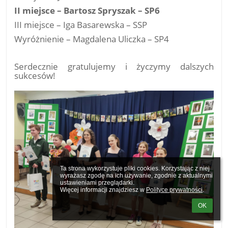
II miejsce – Bartosz Spryszak – SP6
III miejsce – Iga Basarewska – SSP
Wyróżnienie – Magdalena Uliczka – SP4
Serdecznie gratulujemy i życzymy dalszych
sukcesów!
Ta strona wykorzystuje pliki cookies. Korzystając z niej 
wyrażasz zgodę na ich używanie, zgodnie z aktualnymi 
ustawieniami przeglądarki.

Więcej informacji znajdziesz w 
Polityce prywatności
.
OK