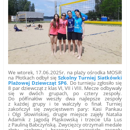
We wtorek, 17.06.2025r. na plaży ośrodka MOSiR
na Płotkach odbył się
Szkolny Turniej Siatkówki
Plażowej Dziewcząt SP6
. Do turnieju zgłosiło się
8 par dziewcząt z klas VI, VII i VIII. Mecze odbywały
się w dwóch grupach, po cztery zespoły.
Do półfinałów weszły dwa najlepsze zespoły
z każdej grupy i te walczyły o finał. Turniej
zakończył się zwycięstwem pary: Kasi Pankau
i Olgi Słowińskiej, drugie miejsce zajęły Natalia
Adamik z Jagodą Pląskowską i trzecie Ula Lus
z Pauliną Babczyńską. Zwycięzcy otrzymali medale
złoty, srebrny i brązowy , pozostałe zespoły