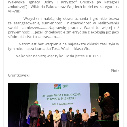
Walewska, Ignacy Dolny i Krzysztof Gruszka (w kategorii
,,młodszej”) i Wiktoria Pakuła oraz Wojciech Kozieł (w kategorii kl.
VII-VIII).
Wszystkim należą się słowa uznania i gromkie brawa
za zaangażowanie, sumienność i niezawodność w realizowaniu
swoich zamierzeń……….Naprawdę praca z Wami to więcej niż
przyjemność……Jeżeli chcielibyście zmierzyć się z ekologią już jako
siódmoklasiści to zapraszam……..
Natomiast bez wątpienia na największe oklaski zasłużyła w
tym roku nasza laureatka Tosia Wach – klasa VIc.
Na koniec napiszę więc tylko: Tosia jesteś THE BEST ………
Piotr
Gruntkowski