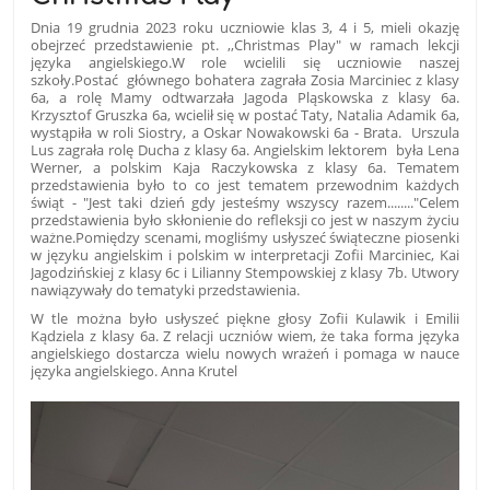
Dnia 19 grudnia 2023 roku uczniowie klas 3, 4 i 5, mieli okazję
obejrzeć przedstawienie pt. ,,Christmas Play" w ramach lekcji
języka angielskiego.W role wcielili się uczniowie naszej
szkoły.Postać głównego bohatera zagrała Zosia Marciniec z klasy
6a, a rolę Mamy odtwarzała Jagoda Pląskowska z klasy 6a.
Krzysztof Gruszka 6a, wcielił się w postać Taty, Natalia Adamik 6a,
wystąpiła w roli Siostry, a Oskar Nowakowski 6a - Brata. Urszula
Lus zagrała rolę Ducha z klasy 6a. Angielskim lektorem była Lena
Werner, a polskim Kaja Raczykowska z klasy 6a. Tematem
przedstawienia było to co jest tematem przewodnim każdych
świąt - "Jest taki dzień gdy jesteśmy wszyscy razem........"Celem
przedstawienia było skłonienie do refleksji co jest w naszym życiu
ważne.Pomiędzy scenami, mogliśmy usłyszeć świąteczne piosenki
w języku angielskim i polskim w interpretacji Zofii Marciniec, Kai
Jagodzińskiej z klasy 6c i Lilianny Stempowskiej z klasy 7b. Utwory
nawiązywały do tematyki przedstawienia.
W tle można było usłyszeć piękne głosy Zofii Kulawik i Emilii
Kądziela z klasy 6a. Z relacji uczniów wiem, że taka forma języka
angielskiego dostarcza wielu nowych wrażeń i pomaga w nauce
języka angielskiego. Anna Krutel