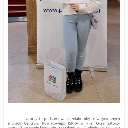
Uroczyste podsumowanie miało miejsce w gościnnych
murach Centrum Powiatowego ISKRA w Pile. Organizatorzy
zaprosili do siebie laureatów XXI Olimpiady Ekologicznej Powiatu