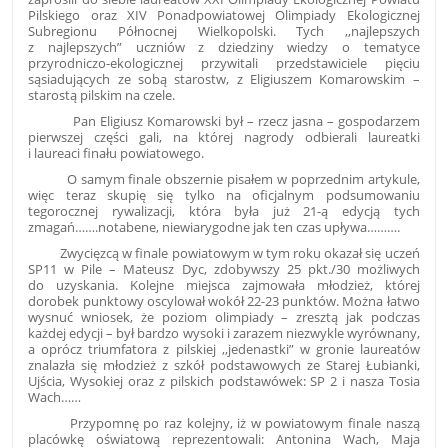
Pilskiego oraz XIV Ponadpowiatowej Olimpiady Ekologicznej
Subregionu Północnej Wielkopolski. Tych ,,najlepszych
z najlepszych” uczniów z dziedziny wiedzy o tematyce
przyrodniczo-ekologicznej przywitali przedstawiciele pięciu
sąsiadujących ze sobą starostw, z Eligiuszem Komarowskim –
starostą pilskim na czele.
Pan Eligiusz Komarowski był – rzecz jasna – gospodarzem
pierwszej części gali, na której nagrody odbierali laureatki
i laureaci finału powiatowego.
O samym finale obszernie pisałem w poprzednim artykule,
więc teraz skupię się tylko na oficjalnym podsumowaniu
tegorocznej rywalizacji, która była już 21-ą edycją tych
zmagań…….notabene, niewiarygodne jak ten czas upływa……….
Zwycięzcą w finale powiatowym w tym roku okazał się uczeń
SP11 w Pile – Mateusz Dyc, zdobywszy 25 pkt./30 możliwych
do uzyskania. Kolejne miejsca zajmowała młodzież, której
dorobek punktowy oscylował wokół 22-23 punktów. Można łatwo
wysnuć wniosek, że poziom olimpiady – zresztą jak podczas
każdej edycji – był bardzo wysoki i zarazem niezwykle wyrównany,
a oprócz triumfatora z pilskiej ,,jedenastki” w gronie laureatów
znalazła się młodzież z szkół podstawowych ze Starej Łubianki,
Ujścia, Wysokiej oraz z pilskich podstawówek: SP 2 i nasza Tosia
Wach……
Przypomnę po raz kolejny, iż w powiatowym finale naszą
placówkę oświatową reprezentowali: Antonina Wach, Maja