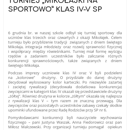
TURNIEJ „MIKOŁAJKI NA
SPORTOWO” KLAS IV-V SP
6 grudnia br. w naszej szkole odbył się turniej sportowy dla
uczniów klas trzecich oraz czwartych z okazji Mikołajek. Celem
turnieju było przybliżenie tradycji związanych z dniem świętego
Mikołaja, integracja młodzieży oraz rozwój sprawności fizycznej
i współpracy między rówieśnikami. Turniej miał formę wyścigu
rzędów a zadaniem uczestników było zaliczanie różnych
konkurencji sprawnościowych, także związanych z dniem
świętego Mikołaja.
Podczas imprezy uczniowie klas IV oraz V byli podzieleni
na „kolorowe” drużyny. O przydziale do danej drużyny
decydował wylosowany kolor karteczki. Po niezwykle zażartej
i zaciętej rywalizacji (decydowała dodatkowa konkurencja)
zwycięzcami w kategorii klas IV okazali się przedstawiciele drużyny
„żółtej”. Również drużyna w kolorze „żółtym” okazała się najlepsza
z rywalizacji klas V – tym razem ze znaczną przewagą. Dla
zwycięzców oraz pozostałych uczestników zabawy czekały słodkie
upominki ufundowane przez Radę Rodziców przy SP nr 6.
Pomysłodawcami konkurencji byli nauczyciele wychowania
fizycznego – pani Justyna Waszak, Anna Fiedorowicz oraz pan
Miłosz Malczewski. Przy organizacji turnieju pomagał opiekun