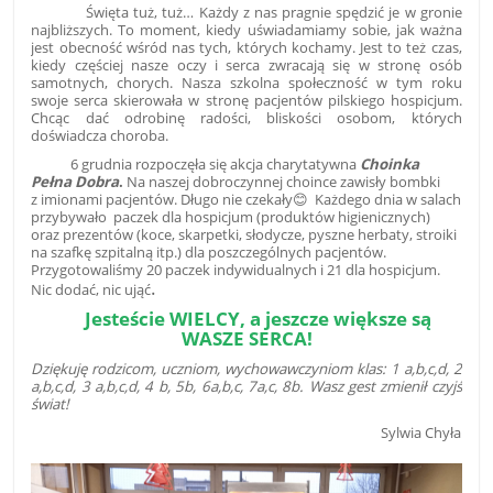
Święta tuż, tuż… Każdy z nas pragnie spędzić je w gronie
najbliższych. To moment, kiedy uświadamiamy sobie, jak ważna
jest obecność wśród nas tych, których kochamy. Jest to też czas,
kiedy częściej nasze oczy i serca zwracają się w stronę osób
samotnych, chorych. Nasza szkolna społeczność w tym roku
swoje serca skierowała w stronę pacjentów pilskiego hospicjum.
Chcąc dać odrobinę radości, bliskości osobom, których
doświadcza choroba.
6 grudnia rozpoczęła się akcja charytatywna
Choinka
Pełna Dobra
.
Na naszej dobroczynnej choince zawisły bombki
z imionami pacjentów. Długo nie czekały😊 Każdego dnia w salach
przybywało paczek dla hospicjum (produktów higienicznych)
oraz prezentów (koce, skarpetki, słodycze, pyszne herbaty, stroiki
na szafkę szpitalną itp.) dla poszczególnych pacjentów.
Przygotowaliśmy 20 paczek indywidualnych i 21 dla hospicjum.
.
Nic dodać, nic ująć
Jesteście WIELCY, a jeszcze większe są
WASZE SERCA!
Dziękuję rodzicom, uczniom, wychowawczyniom klas: 1 a,b,c,d, 2
a,b,c,d, 3 a,b,c,d, 4 b, 5b, 6a,b,c, 7a,c, 8b. Wasz gest zmienił czyjś
świat!
Sylwia Chyła