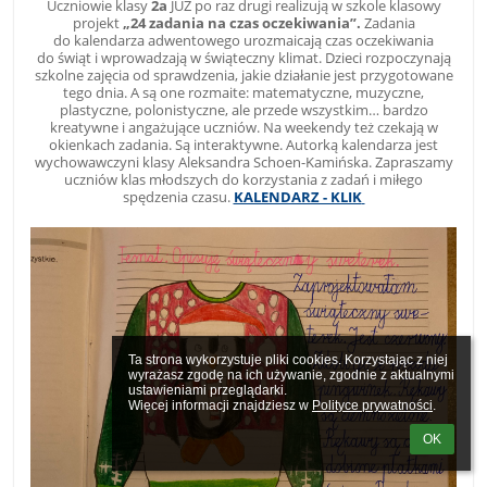
Uczniowie klasy
2a
JUŻ po raz drugi realizują w szkole klasowy
projekt
„24 zadania na czas oczekiwania”.
Zadania
do kalendarza adwentowego urozmaicają czas oczekiwania
do świąt i wprowadzają w świąteczny klimat. Dzieci rozpoczynają
szkolne zajęcia od sprawdzenia, jakie działanie jest przygotowane
tego dnia. A są one rozmaite: matematyczne, muzyczne,
plastyczne, polonistyczne, ale przede wszystkim… bardzo
kreatywne i angażujące uczniów. Na weekendy też czekają w
okienkach zadania. Są interaktywne. Autorką kalendarza jest
wychowawczyni klasy Aleksandra Schoen-Kamińska. Zapraszamy
uczniów klas młodszych do korzystania z zadań i miłego
spędzenia czasu.
KALENDARZ - KLIK
Ta strona wykorzystuje pliki cookies. Korzystając z niej 
wyrażasz zgodę na ich używanie, zgodnie z aktualnymi 
ustawieniami przeglądarki.

Więcej informacji znajdziesz w 
Polityce prywatności
.
OK