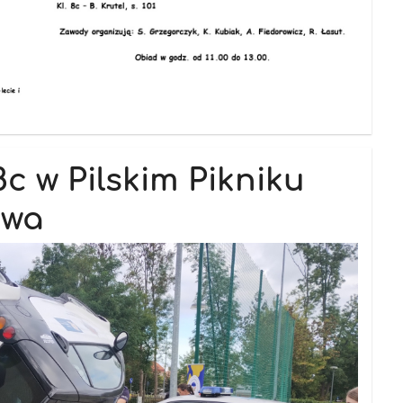
8c w Pilskim Pikniku
twa