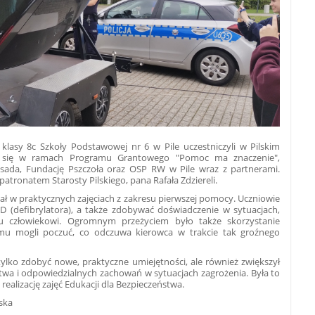
klasy 8c Szkoły Podstawowej nr 6 w Pile uczestniczyli w Pilskim
ył się w ramach Programu Grantowego "Pomoc ma znaczenie",
sada, Fundację Pszczoła oraz OSP RW w Pile wraz z partnerami.
tronatem Starosty Pilskiego, pana Rafała Zdziereli.
ał w praktycznych zajęciach z zakresu pierwszej pomocy. Uczniowie
ED (defibrylatora), a także zdobywać doświadczenie w sytuacjach,
 człowiekowi. Ogromnym przeżyciem było także skorzystanie
mu mogli poczuć, co odczuwa kierowca w trakcie tak groźnego
tylko zdobyć nowe, praktyczne umiejętności, ale również zwiększył
twa i odpowiedzialnych zachowań w sytuacjach zagrożenia. Była to
w realizację zajęć Edukacji dla Bezpieczeństwa.
ńska