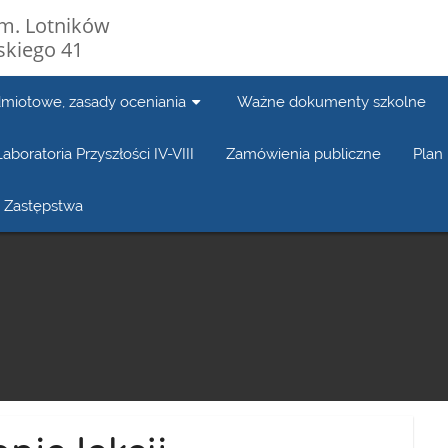
im. Lotników
mskiego 41
iotowe, zasady oceniania
Ważne dokumenty szkolne
Laboratoria Przyszłości IV-VIII
Zamówienia publiczne
Plan
Zastępstwa