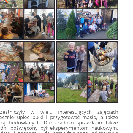
estniczyły w wielu interesujących zajęciach
ęcznie upiec bułki i przygotować masło, a także
rząt hodowlanych. Dużo radości sprawiła im także
z dni poświęcony był eksperymentom naukowym,
świata i zachęcały do samodzielnego odkrywania