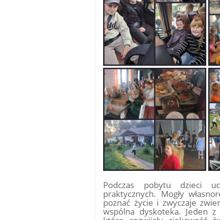
Podczas pobytu dzieci ucz
praktycznych. Mogły własnor
poznać życie i zwyczaje zwie
wspólna dyskoteka. Jeden 
które rozwijały ciekawość 